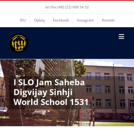
tel./fax (48) (22) 668 54 52
IDU
Opłaty
Facebook
Instagram
Kontakt
I SLO Jam Saheba
Digvijay Sinhji
World School 1531