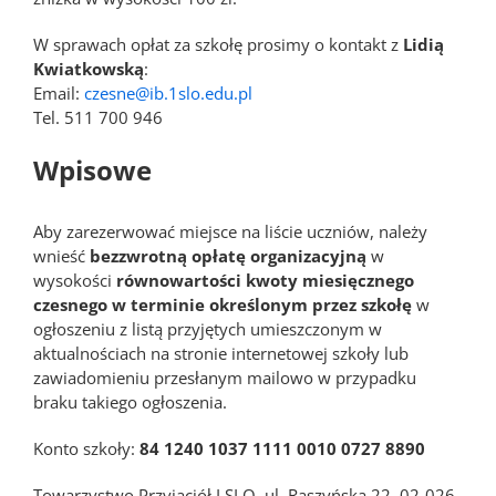
W sprawach opłat za szkołę prosimy o kontakt z
Lidią
Kwiatkowską
:
Email:
czesne@ib.1slo.edu.pl
Tel. 511 700 946
Wpisowe
Aby zarezerwować miejsce na liście uczniów, należy
wnieść
bezzwrotną opłatę organizacyjną
w
wysokości
równowartości kwoty miesięcznego
czesnego
w terminie określonym przez szkołę
w
ogłoszeniu z listą przyjętych umieszczonym w
aktualnościach na stronie internetowej szkoły lub
zawiadomieniu przesłanym mailowo w przypadku
braku takiego ogłoszenia.
Konto szkoły:
84 1240 1037 1111 0010 0727 8890
Towarzystwo Przyjaciół I SLO, ul. Raszyńska 22, 02-026