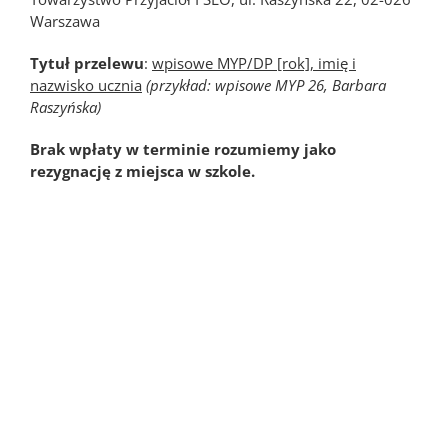
Warszawa
Tytuł przelewu
:
wpisowe MYP/DP [rok], imię i
nazwisko ucznia
(przykład: wpisowe MYP 26, Barbara
Raszyńska)
Brak wpłaty w terminie rozumiemy jako
rezygnację z miejsca w szkole.