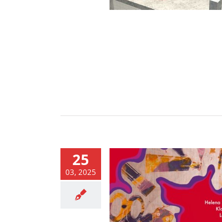
25
03, 2025
VISUAL ARTS EXHIBITION –
ZAPRASZAMY!
News