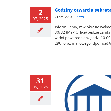
Godziny otwarcia sekreta
2
2 lipca, 2025
|
News
07, 2025
Informujemy, iż w okresie wakacy
30/32 (MYP Office) będzie zamknię
w dni powszednie w godz. 10.00
290) oraz mailowego (dpoffice@ib
31
05, 2025
 uzupełniająca do klas I, II i
III
News