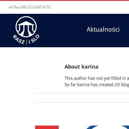
tel./fax (48) (22) 668 54 52
Aktualności
About
karina
This author has not yet filled in 
So far karina has created 20 blog