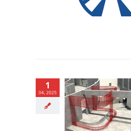
1
04, 2025
modeli Design Technology
rocznika MYP5
News