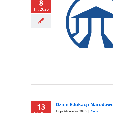
8
11, 2025
twarcia sekretariatów w dn.
10-14.11.2025
News
Dzień Edukacji Narodowe
13
13 października, 2025
|
News