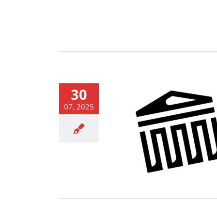
30
07, 2025
ariat będzie zamknięty w
dniach 11-15.08
News