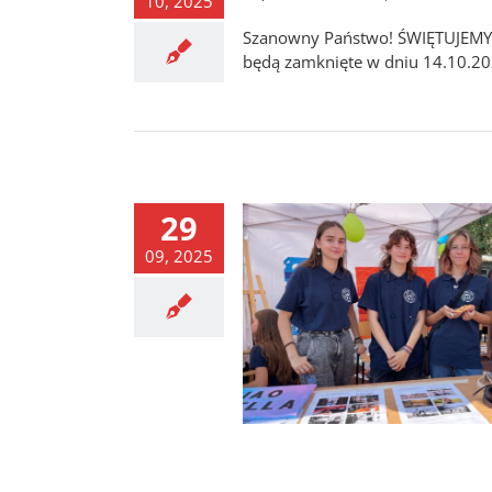
10, 2025
Szanowny Państwo! ŚWIĘTUJEMY Dz
będą zamknięte w dniu 14.10.2
29
09, 2025
twarty dla kandydatów 18
października 2025!
News