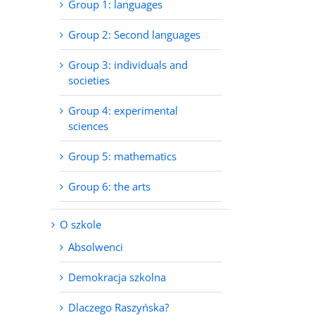
Group 1: languages
Group 2: Second languages
Group 3: individuals and
societies
Group 4: experimental
sciences
Group 5: mathematics
Group 6: the arts
O szkole
Absolwenci
Demokracja szkolna
Dlaczego Raszyńska?