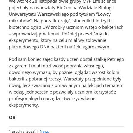
We wtorek 28 listopada dwie grupy MYP Life science
pojechały na warsztaty BioCen na Wydziale Biologii
Uniwersytetu Warszawskiego pod tytułem “Łowcy
mikrobów”. Na początku zajęć, studentki biofizyki i
biotechnologii z UW zrobiły uczniom wstęp o bakteriach
– wprowadzając w temat. Później przeszliśmy do
eksperymentu, który na celu miał wyizolowanie
plazmidowego DNA bakterii na żelu agarozowym.
Pod sam koniec zajęć każdy uczeń dostał szalkę Petriego
z agarem i miał możliwość pobrania własnego,
dowolnego wymazu, by później oglądać wzrost kolonii
bakterii z pobranej rzeczy. Warsztaty przepełnione były
nową, lecz związana z omawianym na lekcjach tematem
wiedzą, jednocześnie pozwalały uczniom korzystać z
profesjonalnych narzędzi i tworzyć własne
eksperymenty.
OB
1 grudnia, 2023
|
News