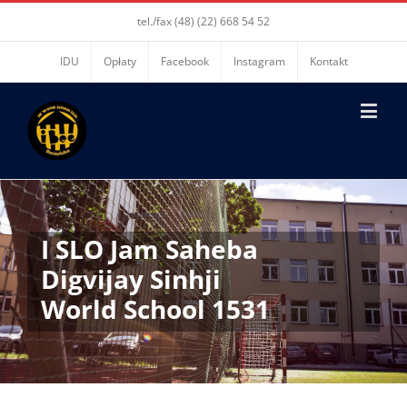
tel./fax (48) (22) 668 54 52
IDU
Opłaty
Facebook
Instagram
Kontakt
I SLO Jam Saheba
Digvijay Sinhji
World School 1531