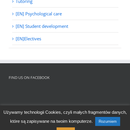
Tutoring
[EN] Psychological care
[EN] Student development
[EN]Electives
FIND US ON FACEBOOK
Używamy technologii Cookies, czyli małych fragmentów danych,
które są zapisywane na twoim komputerze.
Rozumiem
Copyright 2015-16 @IB World School 1531 Raszyńska | Materialised