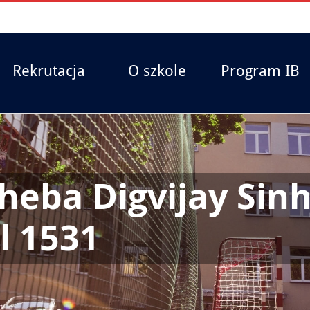
Rekrutacja
O szkole
Program IB
heba Digvijay Sinh
l 1531