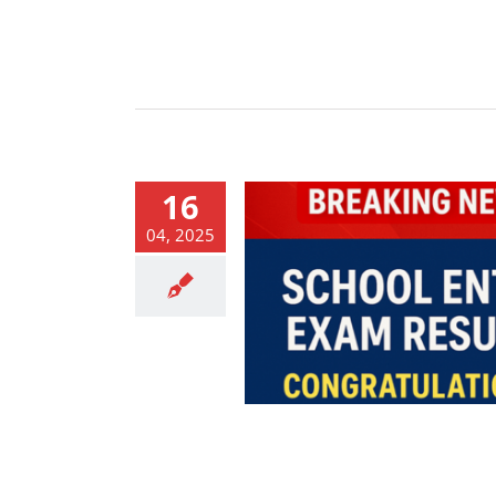
16
04, 2025
ób przyjętych do pierwszej
szej szkoły na rok szkolny
2025/2026
News