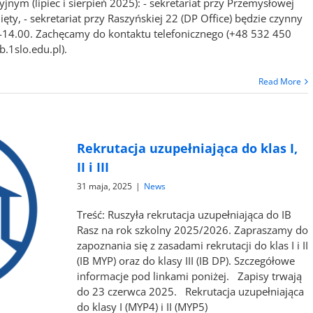
jnym (lipiec i sierpień 2025): - sekretariat przy Przemysłowej
ty, - sekretariat przy Raszyńskiej 22 (DP Office) będzie czynny
-14.00. Zachęcamy do kontaktu telefonicznego (+48 532 450
.1slo.edu.pl).
Read More
Rekrutacja uzupełniająca do klas I,
II i III
31 maja, 2025
|
News
Treść: Ruszyła rekrutacja uzupełniająca do IB
Rasz na rok szkolny 2025/2026. Zapraszamy do
zapoznania się z zasadami rekrutacji do klas I i II
(IB MYP) oraz do klasy III (IB DP). Szczegółowe
informacje pod linkami poniżej. Zapisy trwają
do 23 czerwca 2025. Rekrutacja uzupełniająca
do klasy I (MYP4) i II (MYP5)