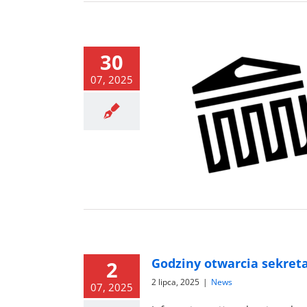
30
07, 2025
ariat będzie zamknięty w
dniach 11-15.08
News
Godziny otwarcia sekreta
2
2 lipca, 2025
|
News
07, 2025