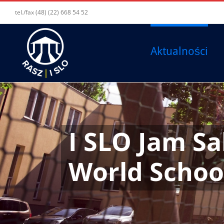
tel./fax (48) (22) 668 54 52
Aktualności
I SLO Jam Sa
World Schoo