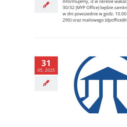
Informujemy, iż w okresie wakacy
30/32 (MYP Office) będzie zamknię
w dni powszednie w godz. 10.00
290) oraz mailowego (dpoffice@ib
31
05, 2025
 uzupełniająca do klas I, II i
III
News