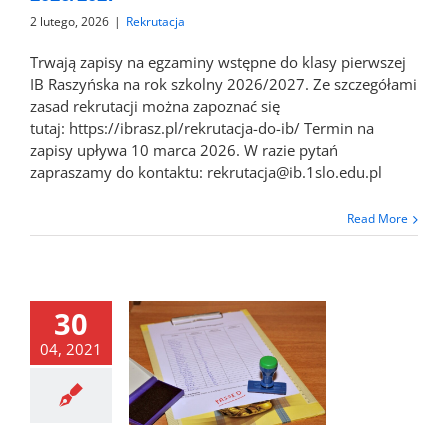
2 lutego, 2026
|
Rekrutacja
Trwają zapisy na egzaminy wstępne do klasy pierwszej
IB Raszyńska na rok szkolny 2026/2027. Ze szczegółami
zasad rekrutacji można zapoznać się
tutaj: https://ibrasz.pl/rekrutacja-do-ib/ Termin na
zapisy upływa 10 marca 2026. W razie pytań
zapraszamy do kontaktu: rekrutacja@ib.1slo.edu.pl
Read More
30
04, 2021
osób przyjętych
szej szkoły na
kolny 2021/2022
ws
Rekrutacja